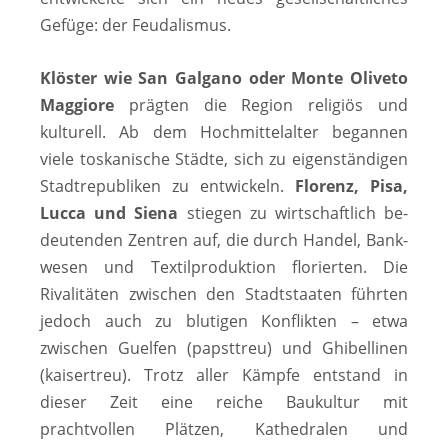
Gefüge: der Feudalismus.
Klöster wie San Galgano oder Monte Oliveto
Maggiore
prägten die Region religiös und
kulturell. Ab dem Hoch­mit­tel­al­ter begannen
viele toskanische Städte, sich zu ei­gen­stän­di­gen
Stadt­­re­­pu­­bli­k­en zu ent­­wick­­eln.
Florenz, Pisa,
Lucca und Sie­na
stiegen zu wirtschaftlich be­
deu­ten­den Zen­tren auf, die durch Handel, Bank­
we­sen und Tex­til­pro­duk­tion flo­rier­ten. Die
Rivalitäten zwischen den Stadtstaaten führten
jedoch auch zu blutigen Konflikten – etwa
zwischen Guelfen (papsttreu) und Ghibellinen
(kaisertreu). Trotz aller Kämpfe entstand in
dieser Zeit eine reiche Baukultur mit
prachtvollen Plätzen, Kathedralen und