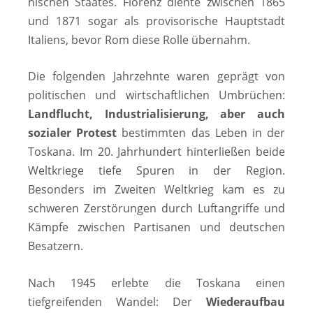
nisch­en Staates.
Florenz diente zwischen 1865
und 1871 sogar als provisorische Hauptstadt
Italiens, bevor Rom diese Rolle übernahm.
Die fol­gen­den Jahr­zehn­te waren ge­prägt von
politischen und wirtschaftlichen Umbrüchen:
Landflucht, In­dus­tria­li­sie­rung, aber auch
sozialer Protest
bestimmten das Leben in der
Toskana. Im 20. Jahrhundert hinterließen beide
Weltkriege tiefe Spuren in der Region.
Besonders im Zweiten Weltkrieg kam es zu
schweren Zer­stör­ung­en durch Luft­an­grif­fe und
Kämpfe zwischen Partisanen und deutschen
Besatzern.
Nach 1945 erlebte die Toskana einen
tiefgreifenden Wandel: Der
Wie­der­auf­bau