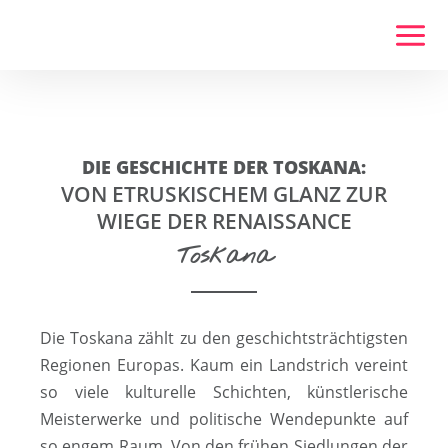
Zum
Inhalt
springen
DIE GESCHICHTE DER TOSKANA:
VON ETRUSKISCHEM GLANZ ZUR
WIEGE DER RENAISSANCE
Toskana
Die Toskana zählt zu den geschichts­trächtigsten
Regionen Europas. Kaum ein Landstrich vereint
so viele kulturelle Schich­ten, künstlerische
Meister­werke und politische Wende­punkte auf
so engem Raum. Von den frühen Siedlungen der