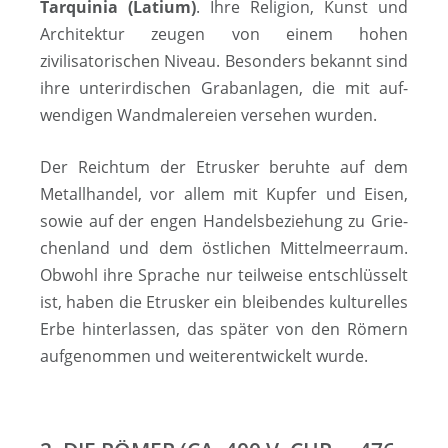
Tarquinia (Latium)
. Ihre Religion, Kunst und
Architektur zeugen von einem hohen
zivilisatorischen Niveau. Be­­son­­ders be­kannt sind
ihre unterirdischen Grab­an­la­gen, die mit auf­
wen­di­gen Wand­ma­ler­ei­en versehen wurden.
Der Reichtum der Etrusker beruhte auf dem
Metallhandel, vor allem mit Kupfer und Eisen,
sowie auf der engen Han­dels­be­zie­hung zu Grie­
chen­land und dem östlichen Mittelmeerraum.
Obwohl ihre Sprache nur teilweise entschlüsselt
ist, haben die Etrusker ein bleibendes kulturelles
Erbe hinterlassen, das später von den Römern
aufgenommen und wei­ter­ent­wick­elt wurde.