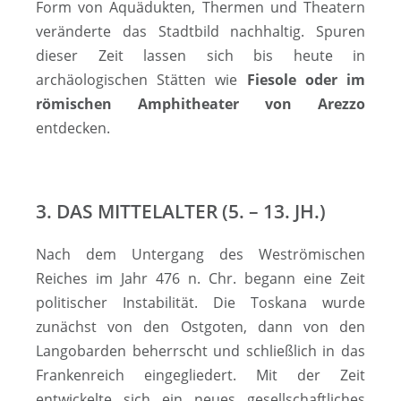
Form von Aquädukten, Thermen und Theatern
veränderte das Stadtbild nach­hal­tig. Spuren
dieser Zeit lassen sich bis heute in
archäologischen Stätten wie
Fiesole oder im
römischen Am­phi­the­ater von Arezzo
entdecken.
3. DAS MITTELALTER (5. – 13. JH.)
Nach dem Untergang des Weströmischen
Reiches im Jahr 476 n. Chr. begann eine Zeit
politischer Instabilität. Die Toskana wurde
zunächst von den Ostgoten, dann von den
Langobarden beherrscht und schließlich in das
Fran­­ken­­reich ein­ge­glie­dert. Mit der Zeit
entwickelte sich ein neues gesellschaftliches