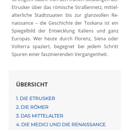
Etrusker über das römische Stra­ßen­netz, mit­tel­
al­ter­li­che Stadtstaaten bis zur glanzvollen Re­
nais­sance – die Geschichte der Toskana ist ein
Spiegelbild der Ent­wickl­ung Italiens und ganz
Europas. Wer heute durch Florenz, Siena oder
Volterra spaziert, begegnet bei jedem Schritt
Spuren einer fas­­zi­­nier­­en­­den Ver­gang­en­heit.
ÜBERSICHT
1. DIE ETRUSKER
2. DIE RÖMER
3. DAS MITTELALTER
4. DIE MEDICI UND DIE RENAISSANCE