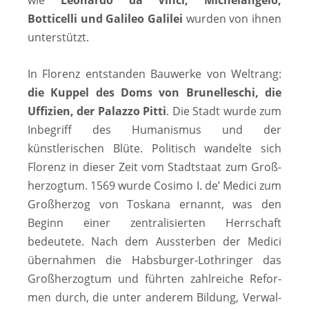
wie
Leo­nar­do da Vinci, Michelangelo,
Botticelli und Galileo Galilei
wurden von ihnen
unterstützt.
In Florenz entstanden Bauwerke von Weltrang:
die Kuppel des Doms von Brunelleschi, die
Uffizien, der Palazzo Pitti
. Die Stadt wurde zum
Inbegriff des Humanismus und der
künstlerischen Blüte. Politisch wandelte sich
Florenz in dieser Zeit vom Stadtstaat zum Groß­
her­zog­tum. 1569 wurde Cosimo I. de’ Medici zum
Groß­her­zog von Toskana ernannt, was den
Beginn einer zen­tra­li­sier­ten Herrschaft
bedeutete. Nach dem Aus­ster­ben der Medici
übernahmen die Habs­bur­ger-Loth­ring­er das
Groß­her­zog­tum und führten zahl­rei­che Re­for­
men durch, die unter anderem Bil­dung, Ver­wal­