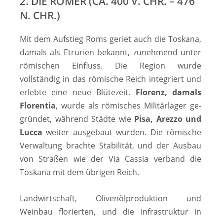
2. DIE RÖMER (CA. 400 V. CHR. – 476
N. CHR.)
Mit dem Aufstieg Roms geriet auch die Toskana,
damals als Etrurien bekannt, zunehmend unter
römischen Einfluss. Die Region wurde
vollständig in das römische Reich integriert und
erlebte eine neue Blütezeit.
Florenz, damals
Florentia
, wurde als römisches Militärlager ge­
grün­det, während Städte wie
Pisa, Arezzo und
Lucca
weiter ausgebaut wurden. Die römische
Verwaltung brachte Stabilität, und der Ausbau
von Straßen wie der Via Cassia verband die
Toskana mit dem übrigen Reich.
Landwirtschaft, Oli­ven­öl­pro­duk­tion und
Weinbau florierten, und die Infrastruktur in