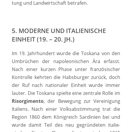
tung und Land­wirt­schaft betrafen.
5. MODERNE UND ITALIENISCHE
EINHEIT (19. – 20. JH.)
Im 19. Jahrhundert wurde die Toskana von den
Umbrüchen der napoleonischen Ära erfasst.
Nach einer kurzen Phase unter französischer
Kontrolle kehrten die Habsburger zurück, doch
der Ruf nach nationaler Einheit wurde immer
lauter. Die Toskana spielte eine zentrale Rolle im
Risorgimento
, der Bewegung zur Ver­ei­ni­gung
Italiens. Nach einer Volks­ab­stim­mung trat die
Region 1860 dem Kö­nig­reich Sar­di­nien bei und
wurde damit Teil des neu gegründeten ital­ie­